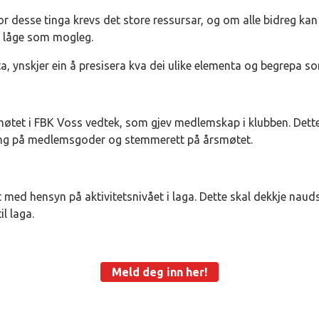
 for desse tinga krevs det store ressursar, og om alle bidreg kan
o låge som mogleg.
, ynskjer ein å presisera kva dei ulike elementa og begrepa som
møtet i FBK Voss vedtek, som gjev medlemskap i klubben. Det
lgang på medlemsgoder og stemmerett på årsmøtet.
med hensyn på aktivitetsnivået i laga. Dette skal dekkje naudsyn
l laga.
Meld deg inn her!