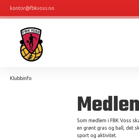
kontor@fbkvoss.no
Klubbinfo
Medle
Som medlem i FBK Voss skal 
en grønt gras og ball, det s
sport og aktivitet.