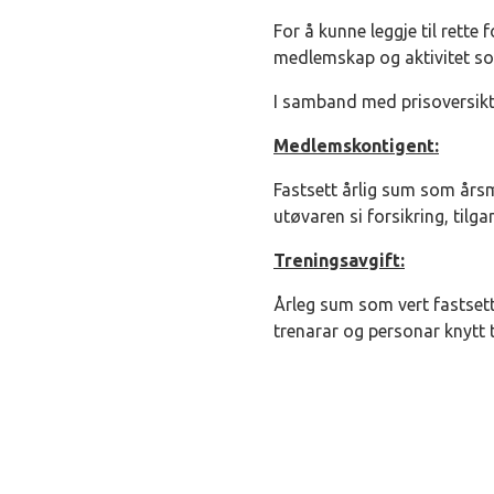
For å kunne leggje til rette
medlemskap og aktivitet s
I samband med prisoversikta
Medlemskontigent:
Fastsett årlig sum som års
utøvaren si forsikring, ti
Treningsavgift:
Årleg sum som vert fastsett 
trenarar og personar knytt ti