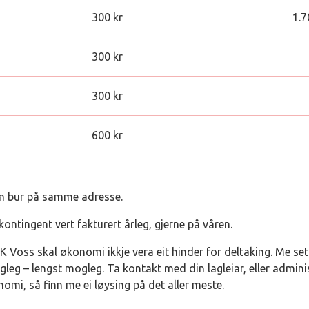
300 kr
1.7
300 kr
300 kr
600 kr
m bur på samme adresse.
ntingent vert fakturert årleg, gjerne på våren.
Voss skal økonomi ikkje vera eit hinder for deltaking. Me set
ogleg – lengst mogleg. Ta kontakt med din lagleiar, eller admin
mi, så finn me ei løysing på det aller meste.