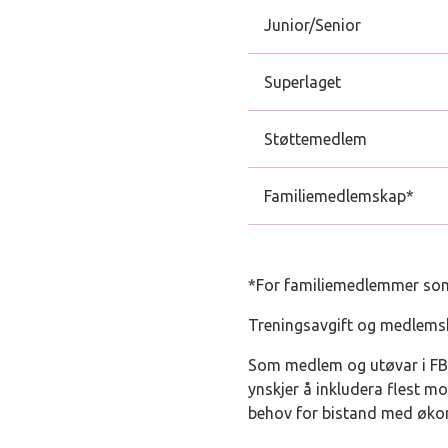
Junior/Senior
Superlaget
Støttemedlem
Familiemedlemskap*
*For familiemedlemmer so
Treningsavgift og medlemsko
Som medlem og utøvar i FBK 
ynskjer å inkludera flest m
behov for bistand med økono