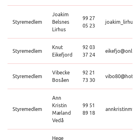
Joakim
99 27
Styremedlem
Belsnes
joakim_lirhus
05 23
Lirhus
Knut
92 03
Styremedlem
eikefjo@online
Eikefjord
37 24
Vibecke
92 21
Styremedlem
vibo80@hotma
Bosåen
73 30
Ann
Kristin
99 51
Styremedlem
annkristinmv@
Mæland
89 18
Vedå
Hege