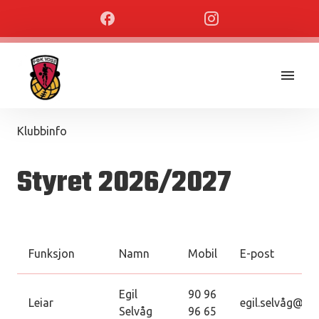
Klubbinfo
Styret 2026/2027
Funksjon
Namn
Mobil
E-post
Egil
90 96
Leiar
egil.selvå
g@gma
Selvåg
96 65