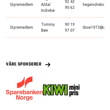
92 42
Styremedlem
Aldal
hegeindreboe@
90 62
Indrebø
Tommy
90 19
Styremedlem
tboe1973@gma
Bøe
97 07
VÅRE SPONSORER