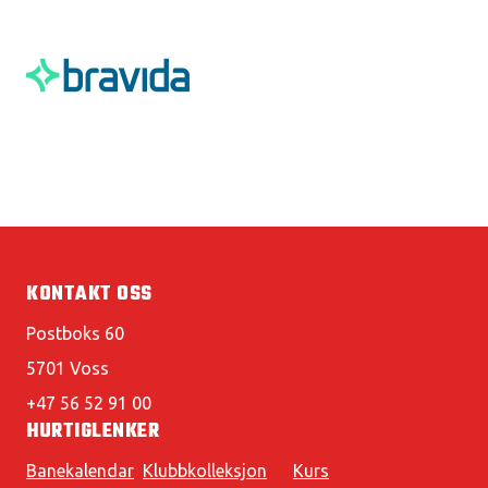
KONTAKT OSS
Postboks 60
5701 Voss
+47 56 52 91 00
HURTIGLENKER
Banekalendar
Klubbkolleksjon
Kurs