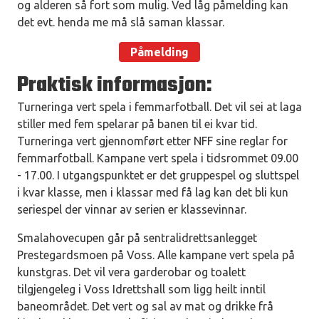
og alderen så fort som mulig. Ved låg påmelding kan
det evt. henda me må slå saman klassar.
Påmelding
Praktisk informasjon:
Turneringa vert spela i femmarfotball. Det vil sei at laga
stiller med fem spelarar på banen til ei kvar tid.
Turneringa vert gjennomført etter NFF sine reglar for
femmarfotball. Kampane vert spela i tidsrommet 09.00
- 17.00. I utgangspunktet er det gruppespel og sluttspel
i kvar klasse, men i klassar med få lag kan det bli kun
seriespel der vinnar av serien er klassevinnar.
Smalahovecupen går på sentralidrettsanlegget
Prestegardsmoen på Voss. Alle kampane vert spela på
kunstgras. Det vil vera garderobar og toalett
tilgjengeleg i Voss Idrettshall som ligg heilt inntil
baneområdet. Det vert og sal av mat og drikke frå