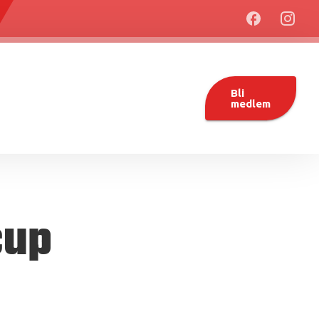
Bli
medlem
cup