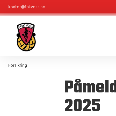
kontor@fbkvoss.no
Forsikring
Påmeld
2025